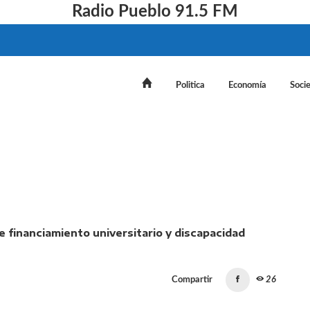
Radio Pueblo 91.5 FM
Politica
Economía
Soci
ar por DNU las leyes de financiamiento universitario y di
Compartir
26