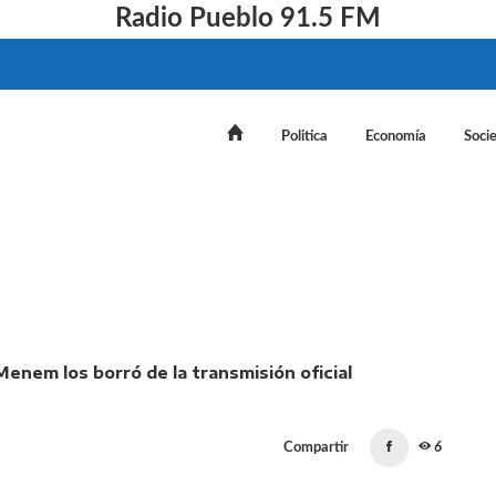
Radio Pueblo 91.5 FM
Politica
Economía
Soci
elo molestas porque Menem los borró de la transmisión of
Compartir
6