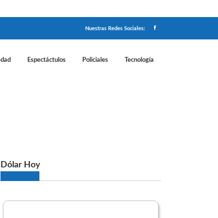
Nuestras Redes Sociales:
edad
Espectáctulos
Policiales
Tecnología
 estalló la bronca con Bornoroni
Dólar Hoy