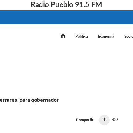
Radio Pueblo 91.5 FM
Politica
Economía
Soci
ó y salió a apoyar a Ferraresi para gobernador
Compartir
6