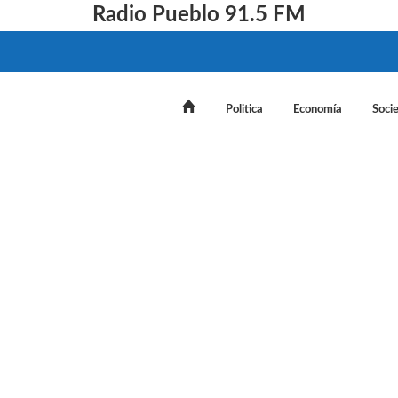
Radio Pueblo 91.5 FM
Politica
Economía
Soci
supera el 30% de tasa: así operan los principales bancos h