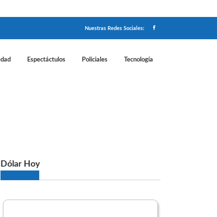
Nuestras Redes Sociales:
edad
Espectáctulos
Policiales
Tecnología
oy, viernes 10 de abril
Dólar Hoy