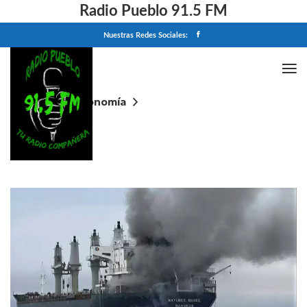
Radio Pueblo 91.5 FM
Nuestras Redes Sociales:
Home
Economía
La tregua rinde más que los misiles: Irán ofrece
reabrir Ormuz, el petróleo descomprime y Wall
Street barre con los récords