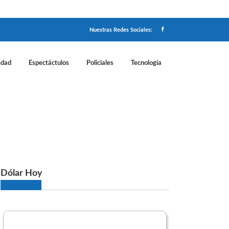
Nuestras Redes Sociales:
edad
Espectáctulos
Policiales
Tecnología
r primera vez desde 1894
Dólar Hoy