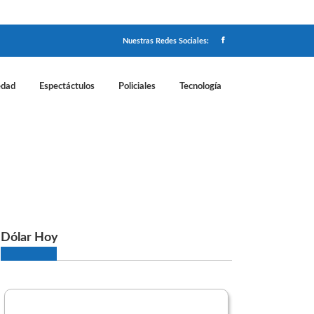
Nuestras Redes Sociales:
edad
Espectáctulos
Policiales
Tecnología
nto costará viajar en mayo
Dólar Hoy