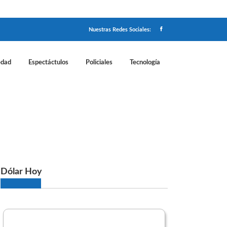
Nuestras Redes Sociales:
edad
Espectáctulos
Policiales
Tecnología
 para formalizar empleo
Dólar Hoy