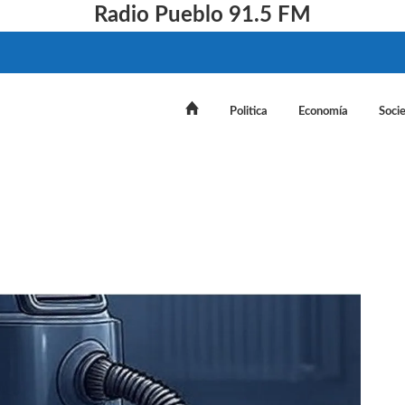
Radio Pueblo 91.5 FM
Politica
Economía
Soci
 y efecto "aspiradora": la economía crece, pero no derr