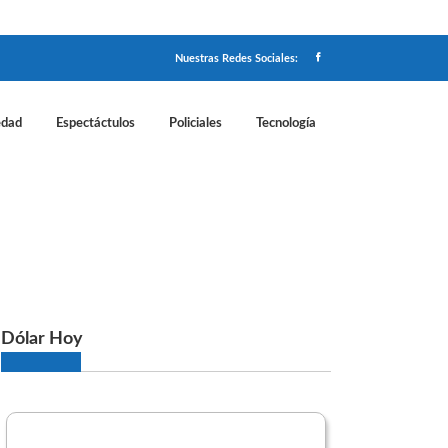
Nuestras Redes Sociales:
edad
Espectáctulos
Policiales
Tecnología
na entre Karina y Santiago
Dólar Hoy