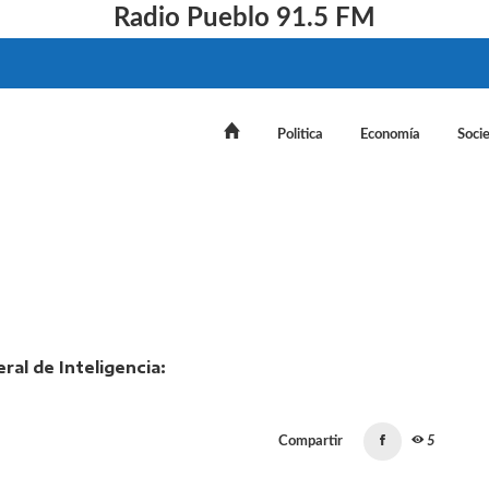
Radio Pueblo 91.5 FM
Politica
Economía
Soci
gobierno por la bicameral de Inteligencia: "me mintieron"
Compartir
5