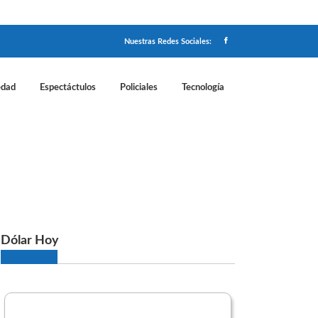
Nuestras Redes Sociales:
edad
Espectáctulos
Policiales
Tecnología
ilidad estratégica"
Dólar Hoy