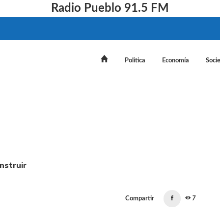
Radio Pueblo 91.5 FM
Politica
Economía
Soci
e acordó con Trump construir "una nueva relación de estab
Compartir
7