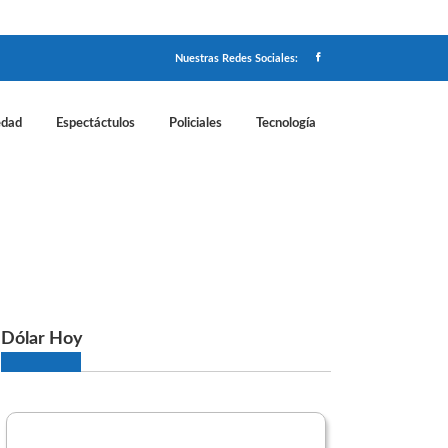
Nuestras Redes Sociales:
edad
Espectáctulos
Policiales
Tecnología
ones del pliego de la licitación
Dólar Hoy