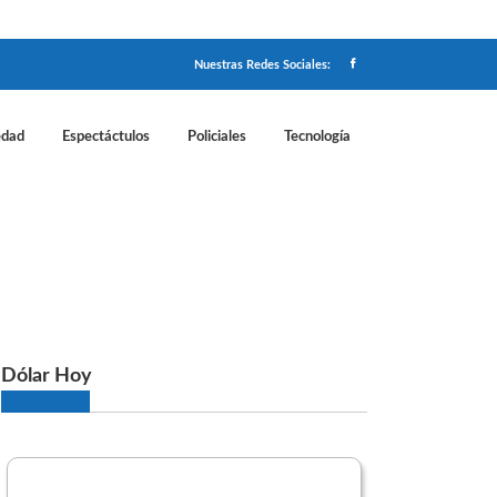
Nuestras Redes Sociales:
edad
Espectáctulos
Policiales
Tecnología
mayo y cómo aprovecharlas
Dólar Hoy