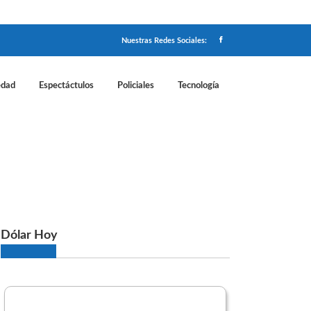
Nuestras Redes Sociales:
edad
Espectáctulos
Policiales
Tecnología
o sobre la economía
Dólar Hoy