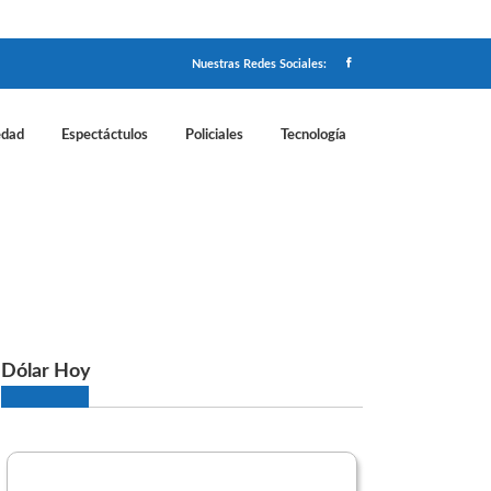
Nuestras Redes Sociales:
edad
Espectáctulos
Policiales
Tecnología
0 millones a Nación por dos locomotoras
Dólar Hoy